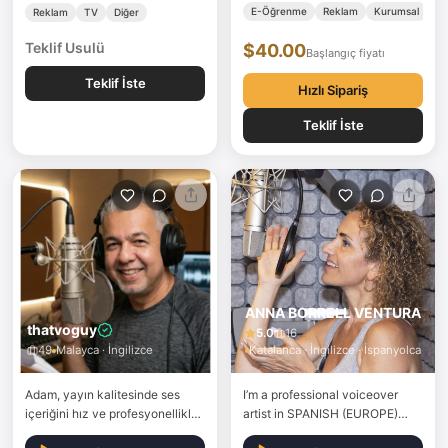
E-Öğrenme
Reklam
Kurumsal
Reklam
TV
Diğer
Teklif Usulü
$40.00
Başlangıç fiyatı
Teklif İste
Hızlı Sipariş
Teklif İste
ANNA BORRELL VENTURA
thatvoguy
5.0
16
49
Malayca · İngilizce
Katalanca · İngilizce · İspanyolca
Adam, yayın kalitesinde ses
I’m a professional voiceover
içeriğini hız ve profesyonellikle
artist in SPANISH (EUROPE)
sunmaya kendini adamış
AND CATALAN with more than