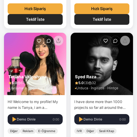
other tones that a pro voice…
Hızlı Sipariş
Hızlı Sipariş
Teklif İste
Teklif İste
Tetiana Voloshyna
Syed Raza
5.0
67
5.0
(
3
)
32
Ukraynaca · İngilizce · Rusça
Urduca · İngilizce · Hintçe
Hi! Welcome to my profile! My
I have done more than 1000
name is Tanya, i am a
projects so far all around the
professional voice over actress.
world and doing this
I can do a voice over in
professionally. love to provide
Demo Dinle
Demo Dinle
0:00
0:00
Ukrainian, Russian and English
the best customer service with
(Slavic accent). My voice can
a top-quality voiceover.
Diğer
Reklam
E-Öğrenme
IVR
Diğer
Sesli Kitap
be different: playful, emotional,