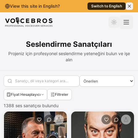
View this site in English?
Switch to English
İçeriğe Geç
Seslendirme Sanatçıları
Projeniz için profesyonel seslendirme yeteneğini bulun ve işe
alın
Fiyat Hesaplayıcı
Filtreler
1388
ses sanatçısı bulundu