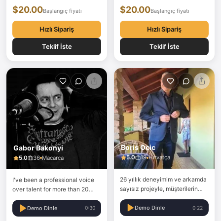
$20.00
$20.00
cartoonish, sad, official,
Başlangıç fiyatı
Başlangıç fiyatı
authoritative, sexy and
flirtatious... My…
Hızlı Sipariş
Hızlı Sipariş
Teklif İste
Teklif İste
Boris Ocic
Gabor Bakonyi
5.0
19
Hırvatça
5.0
36
Macarca
26 yıllık deneyimim ve arkamda
I've been a professional voice
sayısız projeyle, müşterilerin
over talent for more than 20
isteklerine göre farklı türlerde
years.
seslendirme sunabilirim.
Demo Dinle
0:22
Demo Dinle
0:30