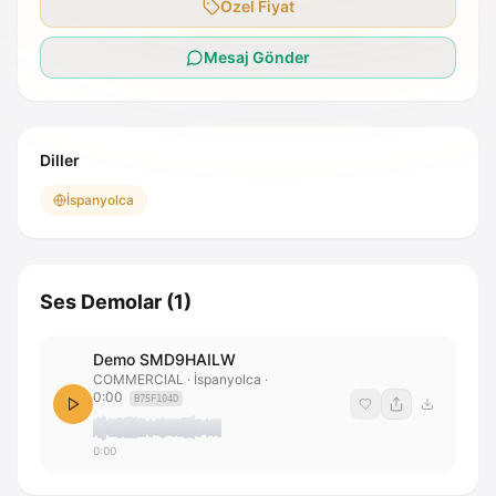
Özel Fiyat
Mesaj Gönder
Diller
İspanyolca
Ses Demolar
(
1
)
Demo SMD9HAILW
COMMERCIAL
· İspanyolca
·
0:00
B75F104D
0:00