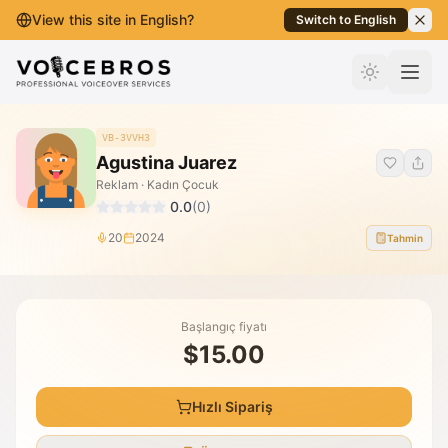
View this site in English?
Switch to English
İçeriğe Geç
VB-3VVH3
Agustina Juarez
Reklam · Kadın Çocuk
0.0
(
0
)
20
2024
Tahmin
Başlangıç fiyatı
$15.00
Hızlı Sipariş