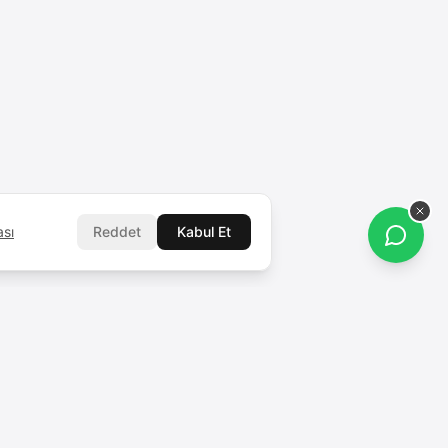
ası
Reddet
Kabul Et