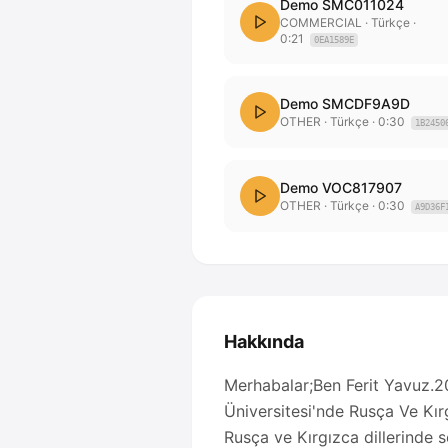
Demo SMC011024
COMMERCIAL
· Türkçe
·
0:21
0EA1589E
Demo SMCDF9A9D
OTHER
· Türkçe
·
0:30
1B2450
Demo VOC817907
OTHER
· Türkçe
·
0:30
A9D36F
Hakkında
Merhabalar;Ben Ferit Yavuz.200
Üniversitesi'nde Rusça Ve Kır
Rusça ve Kırgızca dillerinde se