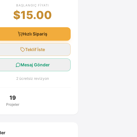
BAŞLANGIÇ FIYATI
$15.00
Hızlı Sipariş
Teklif İste
Mesaj Gönder
2 ücretsiz revizyon
19
Projeler
ller