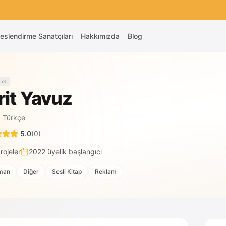
eslendirme Sanatçıları
Hakkımızda
Blog
5S
rit Yavuz
·
Türkçe
5.0
(
0
)
rojeler
2022
üyelik başlangıcı
man
Diğer
Sesli Kitap
Reklam