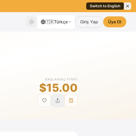
Switch to English
🇹🇷
Türkçe
Giriş Yap
Üye Ol
BAŞLANGIÇ FIYATI
$15.00