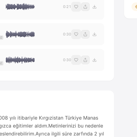
0:21
0:30
62
0:30
1C
8 yılı itibariyle Kırgızistan Türkiye Manas
gızca eğitimler aldım.Metinlerinizi bu nedenle
slendirebilirim.Ayrıca ilgili süre zarfında 2 yıl