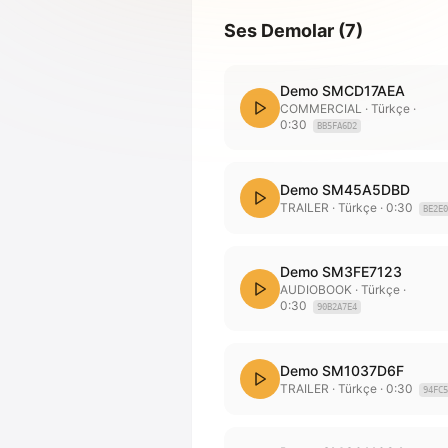
Ses Demolar
(
7
)
Demo SMCD17AEA
COMMERCIAL
· Türkçe
·
0:30
BB5FA6D2
Demo SM45A5DBD
TRAILER
· Türkçe
·
0:30
BE2E0
Demo SM3FE7123
AUDIOBOOK
· Türkçe
·
0:30
90B2A7E4
Demo SM1037D6F
TRAILER
· Türkçe
·
0:30
94FC5