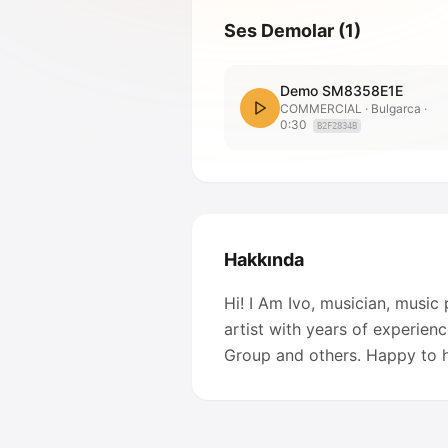
Ses Demolar
(
1
)
Demo SM8358E1E
COMMERCIAL
· Bulgarca
·
0:30
B2F2834B
Hakkında
Hi! I Am Ivo, musician, musi
artist with years of experienc
Group and others. Happy to h