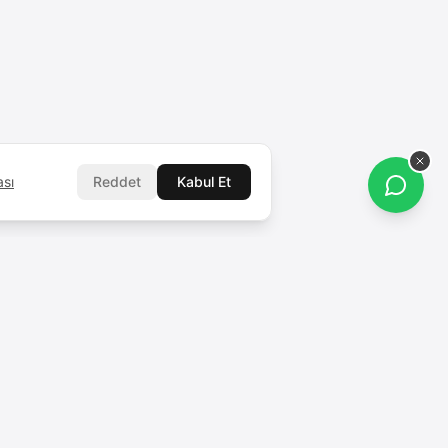
ası
Reddet
Kabul Et