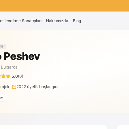
eslendirme Sanatçıları
Hakkımızda
Blog
M3
o Peshev
·
Bulgarca
5.0
(
0
)
rojeler
2022
üyelik başlangıcı
am