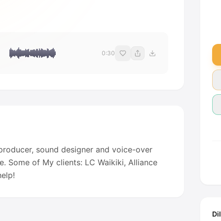
0:30
c producer, sound designer and voice-over
e. Some of My clients: LC Waikiki, Alliance
elp!
Di