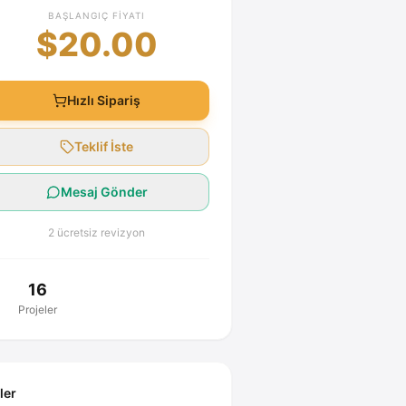
BAŞLANGIÇ FIYATI
$20.00
Hızlı Sipariş
Teklif İste
Mesaj Gönder
2 ücretsiz revizyon
16
Projeler
ller