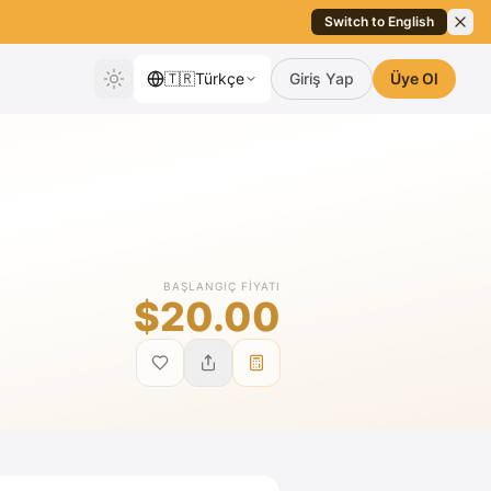
Switch to English
🇹🇷
Türkçe
Giriş Yap
Üye Ol
BAŞLANGIÇ FIYATI
$20.00