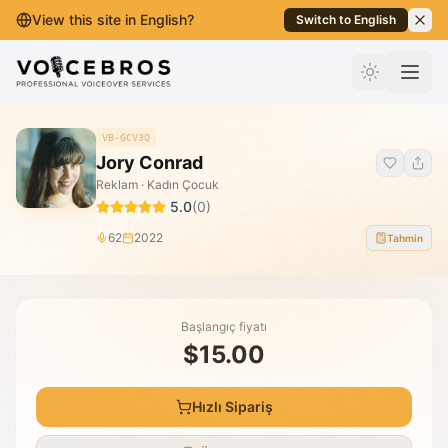
View this site in English?
Switch to English
İçeriğe Geç
VB-GCV3Q
Jory Conrad
Reklam · Kadın Çocuk
5.0
(
0
)
62
2022
Tahmin
Başlangıç fiyatı
$15.00
Hızlı Sipariş