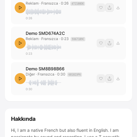
Reklam · Fransızca
·
0:26
472188DE
0:26
Demo SMD674A2C
Reklam · Fransızca
·
0:23
93671B9C
0:23
Demo SM8B98B66
Diğer · Fransızca
·
0:30
681823F6
0:30
Hakkında
Hi, I am a native French but also fluent in English. I am
passionate by sound and recording. I use a T acoustik