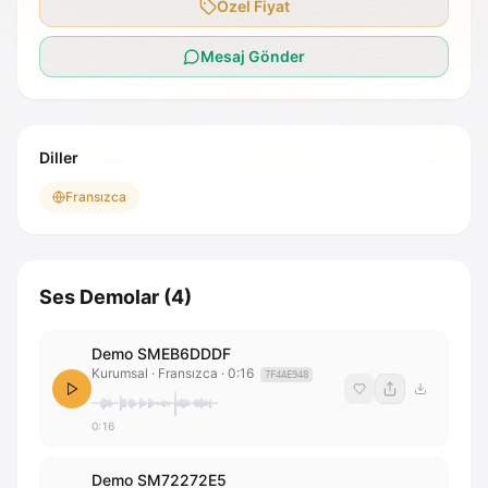
Özel Fiyat
Mesaj Gönder
Diller
Fransızca
Ses Demolar
(
4
)
Demo SMEB6DDDF
Kurumsal · Fransızca
·
0:16
7F4AE948
0:16
Demo SM72272E5