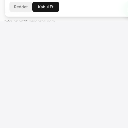
Reddet
Kabul Et
DESTEK MERKEZI
support@voicebros.com
VOICEBROS INTERNATIONAL MEDIA LTD
Cuma Cemiloğlu Sk. Liman Apt. K2 D5
Girne (Kyrenia), KKTC
Sicil No: 1068 · Vergi No: 925 030 790
VOICEBROS INTERNATIONAL MEDIA, LLC
131 Continental Dr, Suite 305
Newark, DE 19713, USA
Bu platform VOICEBROS INTERNATIONAL MEDIA LTD (Girne, KKTC)
tarafından işletilmektedir. VOICEBROS INTERNATIONAL MEDIA, LLC (ABD)
grup şirketidir. Türkiye'de PayTR (TL) ile yapılan ödemelerde sözleşmeye
taraf olan VOICEBROS INTERNATIONAL MEDIA LTD'dir.
🇹🇷
Türkçe
🇺🇸
$
USD