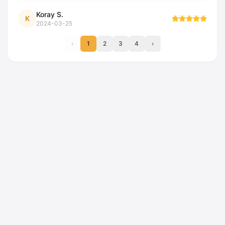
Koray S.
K
2024-03-25
‹
1
2
3
4
›