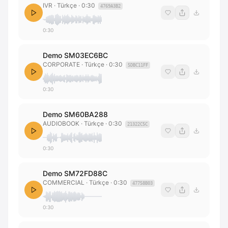
IVR
· Türkçe
·
0:30
4769A3B2
0:30
Demo SM03EC6BC
CORPORATE
· Türkçe
·
0:30
5DBC11FF
0:30
Demo SM60BA288
AUDIOBOOK
· Türkçe
·
0:30
21322C5C
0:30
Demo SM72FD88C
COMMERCIAL
· Türkçe
·
0:30
47758B03
0:30