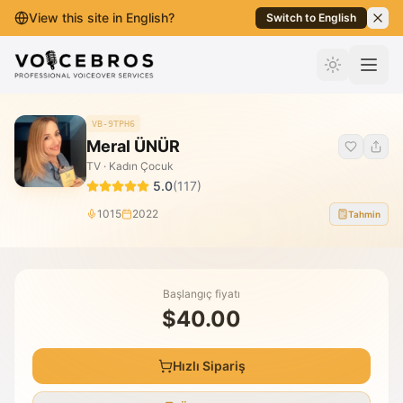
View this site in English?
Switch to English
İçeriğe Geç
VB-9TPH6
Meral ÜNÜR
TV · Kadın Çocuk
5.0
(
117
)
1015
2022
Tahmin
Başlangıç fiyatı
$40.00
Hızlı Sipariş