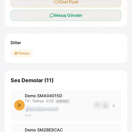
Özel Fiyat
Mesaj Gönder
Diller
Türkçe
Ses Demolar
(
11
)
Demo SMA04015D
TV
· Türkçe
·
0:22
E46D96A7
0:22
Demo SM2BE9CAC