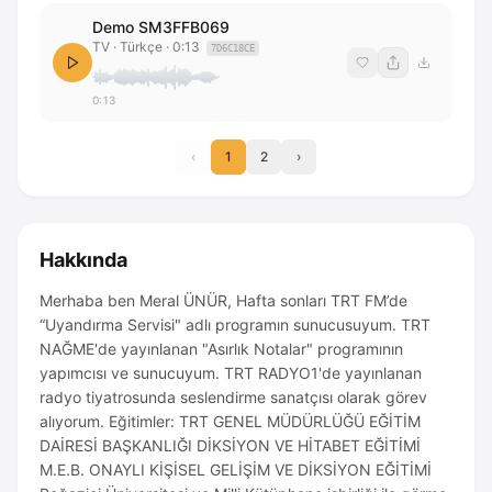
Demo SM3FFB069
TV
· Türkçe
·
0:13
7D6C18CE
0:13
‹
1
2
›
Hakkında
Merhaba ben Meral ÜNÜR, Hafta sonları TRT FM’de
“Uyandırma Servisi" adlı programın sunucusuyum. TRT
NAĞME'de yayınlanan "Asırlık Notalar" programının
yapımcısı ve sunucuyum. TRT RADYO1'de yayınlanan
radyo tiyatrosunda seslendirme sanatçısı olarak görev
alıyorum. Eğitimler: TRT GENEL MÜDÜRLÜĞÜ EĞİTİM
DAİRESİ BAŞKANLIĞI DİKSİYON VE HİTABET EĞİTİMİ
M.E.B. ONAYLI KİŞİSEL GELİŞİM VE DİKSİYON EĞİTİMİ