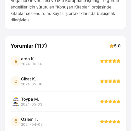
Boğaziçi Üniversitesi ve Milli Kütüphane işbirliği ile görme
engelliler için yürütülen "Konuşan Kitaplar” projesinde
kitaplar seslendirdim. Keyifli iş ortaklıklarında buluşmak
dileğiyle:)
Yorumlar
(
117
)
5.0
arda K.
a
2024-06-14
Cihat K.
C
2024-05-06
Toypa M.
2024-05-03
Özlem T.
Ö
2024-04-09