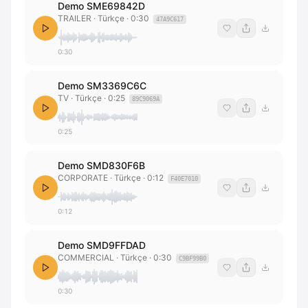
Demo SME69842D
TRAILER
· Türkçe
·
0:30
47A9C617
0:30
Demo SM3369C6C
TV
· Türkçe
·
0:25
89C9069A
0:25
Demo SMD830F6B
CORPORATE
· Türkçe
·
0:12
F40E7010
0:12
Demo SMD9FFDAD
COMMERCIAL
· Türkçe
·
0:30
C9BF99B0
0:30