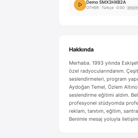
Demo SMX3HXB2A
OTHER
· Türkçe
·
0:00
0F457F
Hakkında
Merhaba. 1993 yılında Eskişeh
özel radyocularındanım. Çeşit
seslendirmeleri, program yapı
Aydoğan Temel, Özlem Altınok
seslendirme eğitimi aldım. Be
profesyonel stüdyomda profesy
reklam, tanıtım, eğitim, sant
Benimle mesaj yoluyla iletişim