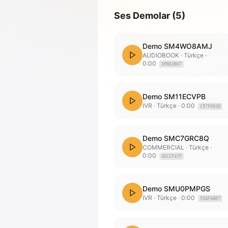
Ses Demolar
(
5
)
Demo SM4WO8AMJ
AUDIOBOOK
· Türkçe
·
0:00
3FB63B07
Demo SM11ECVPB
IVR
· Türkçe
·
0:00
C97F0038
Demo SMC7GRC8Q
COMMERCIAL
· Türkçe
·
0:00
4DCCF47F
Demo SMU0PMPGS
IVR
· Türkçe
·
0:00
59AF6BB7