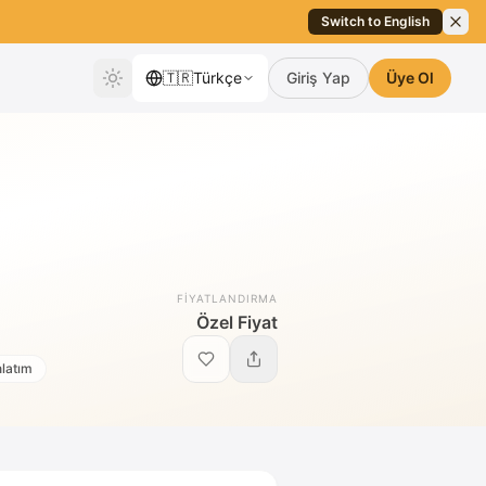
Switch to English
🇹🇷
Türkçe
Giriş Yap
Üye Ol
FIYATLANDIRMA
Özel Fiyat
latım