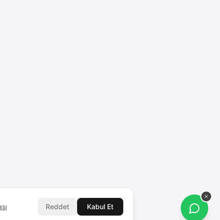
ası
Reddet
Kabul Et