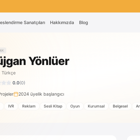
eslendirme Sanatçıları
Hakkımızda
Blog
6K
jgan Yönlüer
·
Türkçe
0.0
(
0
)
Projeler
2024
üyelik başlangıcı
IVR
Reklam
Sesli Kitap
Oyun
Kurumsal
Belgesel
An