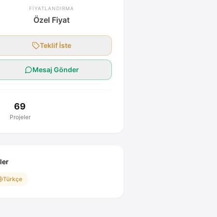
FIYATLANDIRMA
Özel Fiyat
Teklif İste
Mesaj Gönder
69
Projeler
ller
Türkçe