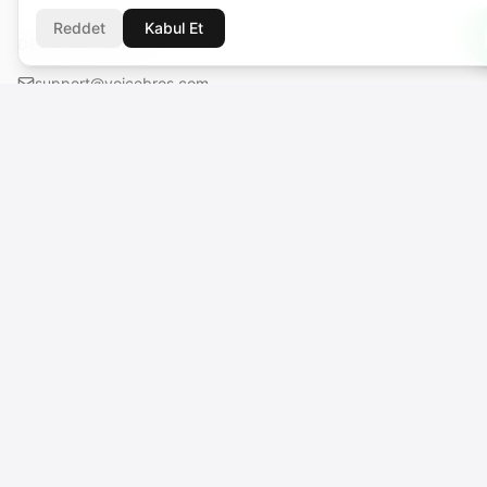
Reddet
Kabul Et
DESTEK MERKEZI
support@voicebros.com
VOICEBROS INTERNATIONAL MEDIA LTD
Cuma Cemiloğlu Sk. Liman Apt. K2 D5
Girne (Kyrenia), KKTC
Sicil No: 1068 · Vergi No: 925 030 790
VOICEBROS INTERNATIONAL MEDIA, LLC
131 Continental Dr, Suite 305
Newark, DE 19713, USA
Bu platform VOICEBROS INTERNATIONAL MEDIA LTD (Girne, KKTC)
tarafından işletilmektedir. VOICEBROS INTERNATIONAL MEDIA, LLC (ABD)
grup şirketidir. Türkiye'de PayTR (TL) ile yapılan ödemelerde sözleşmeye
taraf olan VOICEBROS INTERNATIONAL MEDIA LTD'dir.
🇹🇷
Türkçe