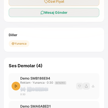
Özel Fiyat
Mesaj Gönder
Diller
Yunanca
Ses Demolar
(
4
)
Demo SMB186E94
Reklam · Yunanca
·
0:30
847A29CC
0:30
Demo SMA6ABED1