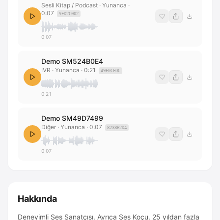
Sesli Kitap / Podcast · Yunanca
·
0:07
9FD2C002
0:07
Demo SM524B0E4
IVR · Yunanca
·
0:21
49F0CFDC
0:21
Demo SM49D7499
Diğer · Yunanca
·
0:07
8238B2D4
0:07
Hakkında
Deneyimli Ses Sanatçısı. Ayrıca Ses Koçu. 25 yıldan fazla