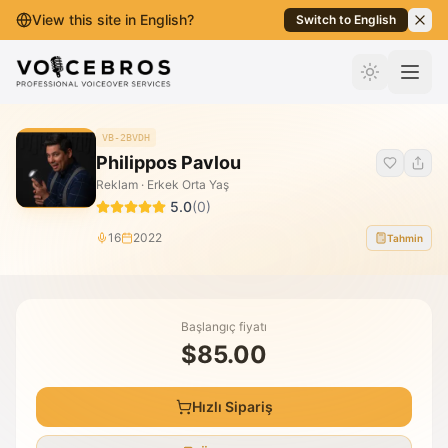
View this site in English?
Switch to English
İçeriğe Geç
VB-2BVDH
Philippos Pavlou
Reklam · Erkek Orta Yaş
5.0
(
0
)
16
2022
Tahmin
Başlangıç fiyatı
$85.00
Hızlı Sipariş