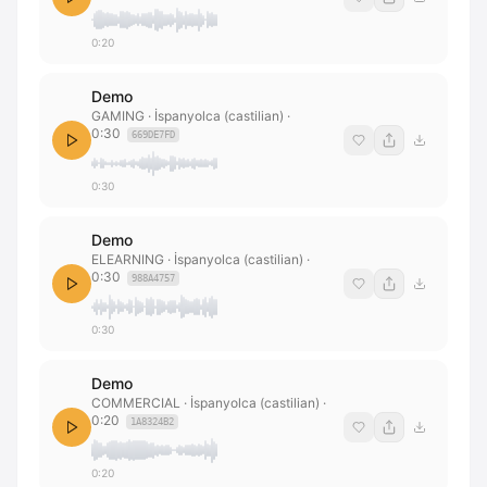
0:20
Demo
GAMING
· İspanyolca (castilian)
·
0:30
669DE7FD
0:30
Demo
ELEARNING
· İspanyolca (castilian)
·
0:30
988A4757
0:30
Demo
COMMERCIAL
· İspanyolca (castilian)
·
0:20
1A8324B2
0:20