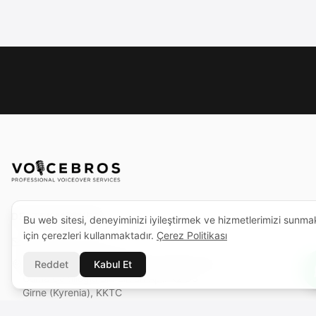
DESTEK MERKEZI
Bu web sitesi, deneyiminizi iyileştirmek ve hizmetlerimizi sunma
için çerezleri kullanmaktadır.
Çerez Politikası
support@voicebros.com
VOICEBROS INTERNATIONAL MEDIA LTD
Reddet
Kabul Et
Cuma Cemiloğlu Sk. Liman Apt. K2 D5
Girne (Kyrenia), KKTC
Sicil No: 1068 · Vergi No: 925 030 790