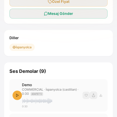
Özel Fiyat
Mesaj Gönder
Diller
İspanyolca
Ses Demolar
(
9
)
Demo
COMMERCIAL
· İspanyolca (castilian)
·
0:30
ADAFB772
0:30