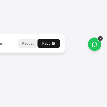
ası
Reddet
Kabul Et