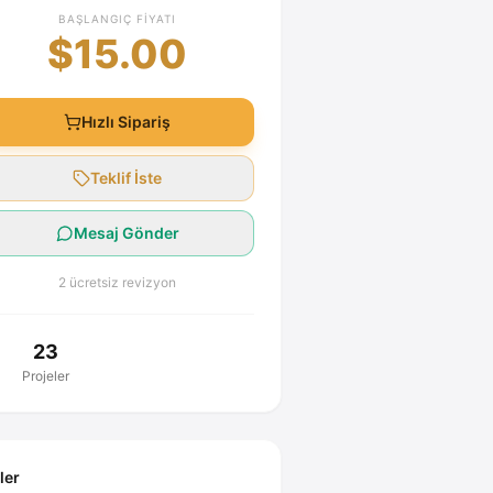
BAŞLANGIÇ FIYATI
$15.00
Hızlı Sipariş
Teklif İste
Mesaj Gönder
2 ücretsiz revizyon
23
Projeler
ller