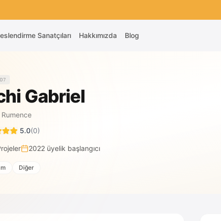
eslendirme Sanatçıları
Hakkımızda
Blog
D7
chi Gabriel
·
Rumence
5.0
(
0
)
rojeler
2022
üyelik başlangıcı
am
Diğer