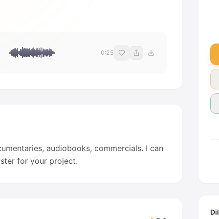
0:25
ocumentaries, audiobooks, commercials. I can
ter for your project.
Di