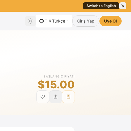
Switch to English
🇹🇷
Türkçe
Giriş Yap
Üye Ol
BAŞLANGIÇ FIYATI
$15.00