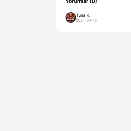
Yorumlar
(
0
)
Tuna K.
2024-04-15