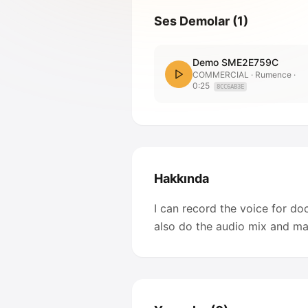
Ses Demolar
(
1
)
Demo SME2E759C
COMMERCIAL
· Rumence
·
0:25
8CC6AB3E
Hakkında
I can record the voice for d
also do the audio mix and mas