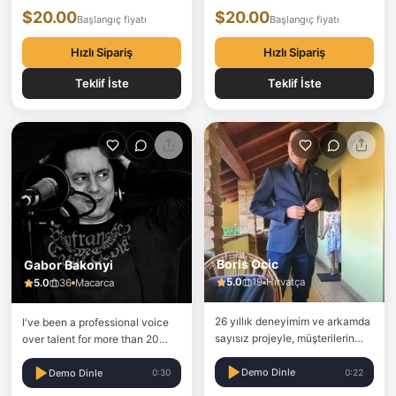
$20.00
$20.00
cartoonish, sad, official,
Başlangıç fiyatı
Başlangıç fiyatı
authoritative, sexy and
flirtatious... My…
Hızlı Sipariş
Hızlı Sipariş
Teklif İste
Teklif İste
Boris Ocic
Gabor Bakonyi
5.0
19
Hırvatça
5.0
36
Macarca
26 yıllık deneyimim ve arkamda
I've been a professional voice
sayısız projeyle, müşterilerin
over talent for more than 20
isteklerine göre farklı türlerde
years.
seslendirme sunabilirim.
Demo Dinle
0:22
Demo Dinle
0:30