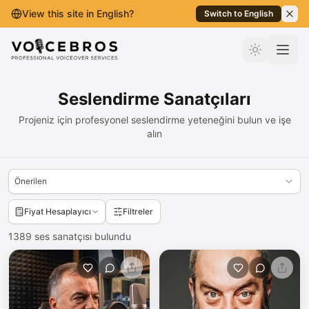
View this site in English?
Switch to English
İçeriğe Geç
Seslendirme Sanatçıları
Projeniz için profesyonel seslendirme yeteneğini bulun ve işe
alın
Önerilen
Fiyat Hesaplayıcı
Filtreler
1389
ses sanatçısı bulundu