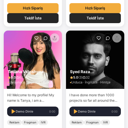
other tones that a pro voice…
Hızlı Sipariş
Hızlı Sipariş
Teklif İste
Teklif İste
Tetiana Voloshyna
Syed Raza
5.0
67
5.0
(
3
)
32
Ukraynaca · İngilizce · Rusça
Urduca · İngilizce · Hintçe
Hi! Welcome to my profile! My
I have done more than 1000
name is Tanya, i am a
projects so far all around the
professional voice over actress.
world and doing this
I can do a voice over in
professionally. love to provide
Demo Dinle
Demo Dinle
0:00
0:00
Ukrainian, Russian and English
the best customer service with
(Slavic accent). My voice can
a top-quality voiceover.
Reklam
Fragman
IVR
Reklam
Fragman
IVR
be different: playful, emotional,