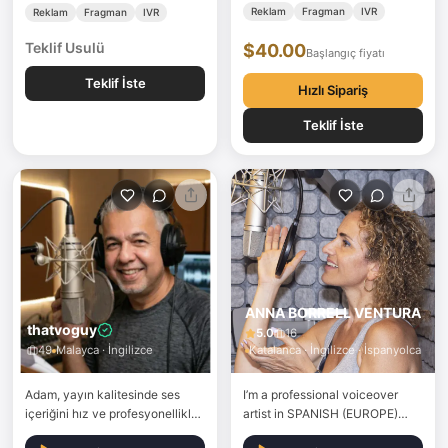
Reklam
Fragman
IVR
Reklam
Fragman
IVR
Teklif Usulü
$40.00
Başlangıç fiyatı
Teklif İste
Hızlı Sipariş
Teklif İste
ANNA BORRELL VENTURA
thatvoguy
5.0
16
49
Malayca · İngilizce
Katalanca · İngilizce · İspanyolca
Adam, yayın kalitesinde ses
I’m a professional voiceover
içeriğini hız ve profesyonellikle
artist in SPANISH (EUROPE)
sunmaya kendini adamış
AND CATALAN with more than