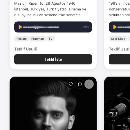
Mazlum Kiper, (d. 28 Ağustos 1946,
1983 yılında
İstanbul, Türkiye), Türk tiyatro, sinema ve
Konservatuv
dizi oyuncusu ve seslendirme sanatçısı.
olduktan son
Şehir Tiyatroları sanatçısı olan Kiper, genç
Tiyatrosu’nd
yaşlarda sanat hayatına başladı. 1969 yılında
oyunda oyun
0:30
uzun süre oyuncusu olduğu Kurum'dan,
yönetmen ol
İsveç'te tiyatro eğitimi almak…
bin saat film
Reklam
Fragman
TV
Sesli Kitap
Teklif Usulü
Teklif Usu
Teklif İste