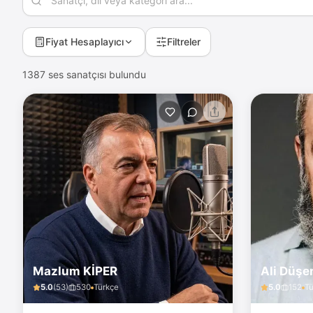
Fiyat Hesaplayıcı
Filtreler
1387
ses sanatçısı bulundu
Mazlum KİPER
Ali Düşe
5.0
(
53
)
530
Türkçe
5.0
152
Tü