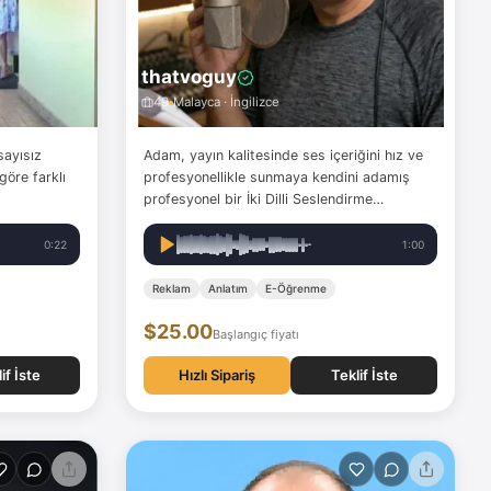
thatvoguy
49
Malayca · İngilizce
sayısız
Adam, yayın kalitesinde ses içeriğini hız ve
göre farklı
profesyonellikle sunmaya kendini adamış
profesyonel bir İki Dilli Seslendirme
Sanatçısıdır. Mikrofon karşısında 14 yıllık
deneyime sahip olan Adam, dünya çapındaki
0:22
1:00
müşterilere güvenilir, tanıdık ve samimi bir
ton sunmaktadır. Çok…
Reklam
Anlatım
E-Öğrenme
$25.00
Başlangıç fiyatı
if İste
Hızlı Sipariş
Teklif İste