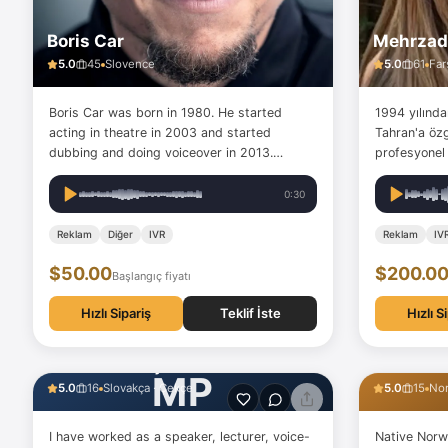
Boris Car
Mehrzad
5.0
45
Slovence
5.0
61
Far
Boris Car was born in 1980. He started
1994 yılında
acting in theatre in 2003 and started
Tahran'a özg
dubbing and doing voiceover in 2013.
profesyonel
Received a national award for his role of
ses oyuncus
Diabetes in Woody Allen's play God. He has
Portfolyomd
0:30
vast experience in dubbing for various
KWC gibi mar
cartoon channels, such as Slovenian…
reklamlarda
Reklam
Diğer
IVR
Reklam
IV
$50.00
$200.0
Başlangıç fiyatı
Hızlı Sipariş
Teklif İste
Hızlı S
Martin Prodaj
Aleksand
MP
5.0
16
Slovakça · Çekçe
5.0
15
No
I have worked as a speaker, lecturer, voice-
Native Norw