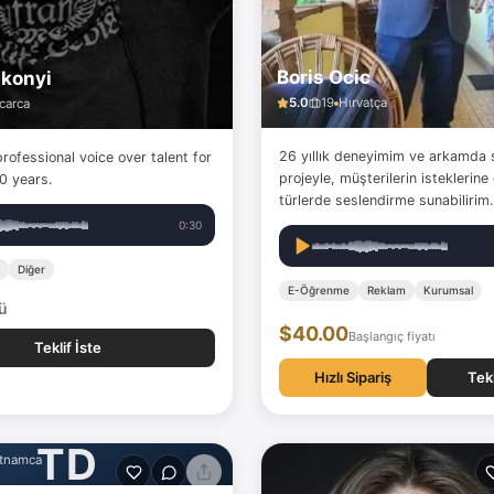
Boris Ocic
akonyi
5.0
19
Hırvatça
carca
26 yıllık deneyimim ve arkamda 
professional voice over talent for
projeyle, müşterilerin isteklerine 
0 years.
türlerde seslendirme sunabilirim.
0:30
Diğer
E-Öğrenme
Reklam
Kurumsal
lü
$40.00
Başlangıç fiyatı
Teklif İste
Hızlı Sipariş
Tekl
nh
TD
tnamca