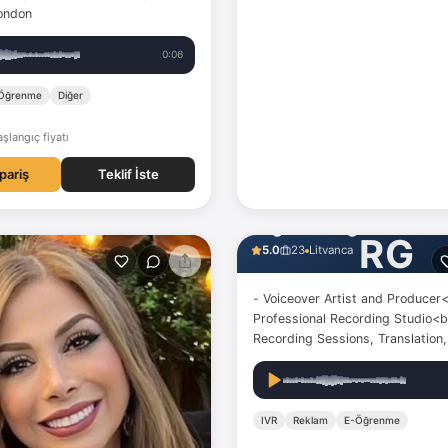
London
0:06
Öğrenme
Diğer
şlangıç fiyatı
ipariş
Teklif İste
Regina Gedgaudaitė
RG
5.0
23
Litvanca
- Voiceover Artist and Producer<
Professional Recording Studio<br
Recording Sessions, Translation
and Post-Production<br /> - 5+
experience<br /> - Based in Viln
Lithuania<br /> <br />
IVR
Reklam
E-Öğrenme