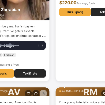
$220.00
Başlangıç fiyatı
 Zarrabian
Hızlı Sipariş
Tekl
sça
n bu yana, İran'ın başkenti
ü zarif ve şehirli aksanla
 Farsça seslendirme sanatçısı ve
u olarak kariyer kurdum.
a LG, NIVEA, NESTLÉ, LUX ve
0:14
kalar için hazırlanan
n belgesellere, e-öğrenme…
R
Fragman
0
Başlangıç fiyatı
ipariş
Teklif İste
er Varadian
Raymond Muthee
AV
RM
rveççe
5.0
34
Svahili dili
egian and American English
I'm a young futuristic voice artis