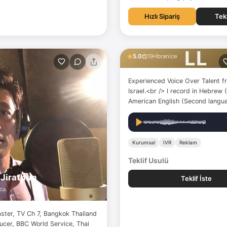
Hızlı Sipariş
Tekl
Liat Leshem
LL
5.0
19
İbranice
Experienced Voice Over Talent fr
Israel.<br /> I record in Hebrew 
American English (Second langua
Very versatile and can perform 
required styles.<br />
Kurumsal
IVR
Reklam
Teklif Usulü
 Jirathun
Teklif İste
ca
ster, TV Ch 7, Bangkok Thailand
ucer, BBC World Service, Thai