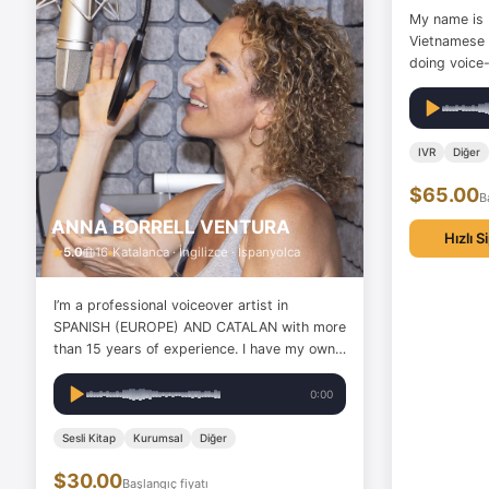
My name is 
Vietnamese v
doing voice-
commercial 
soundtracks,
a Vietnamese
you’re at th
IVR
Diğer
$65.00
B
ANNA BORRELL VENTURA
Hızlı S
5.0
16
Katalanca · İngilizce · İspanyolca
I’m a professional voiceover artist in
SPANISH (EUROPE) AND CATALAN with more
than 15 years of experience. I have my own
PROFESSIONAL STUDIO, where I set up
most of my jobs. I’m fulltime available. from
0:00
my Youtube Channel:
https://youtu.be/prgvHL3z5eM;…
Sesli Kitap
Kurumsal
Diğer
$30.00
Başlangıç fiyatı