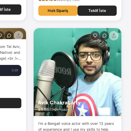
if İste
Hızlı Sipariş
Teklif İste
om Tel Aviv,
(Native) and
ge).<br />
in most
0:29
Avik Chakraborty
5.0
33
Bengalce
I'm a Bengali voice actor with over 13 years
of experience and I use my skills to help