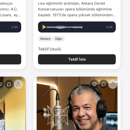
ansçısı
Lise eğitiminin ardından, Ankara Devlet
ımcı. A.Ü.
Konservatuvarı opera bölümünde eğitimine
 Lisans, aynı
başladı. 1973'de opera yüksek bölümünden
k Lisansı-
mezun olan Şaher, Ankara Devlet
Operası'nda solist sanatçı olarak göreve
0:30
0:09
a bir
başladı. 80-81 yıllarında Almanya Mainz
Operasında mesleki çalışmalarına devam…
Reklam
Diğer
Teklif Usulü
Teklif İste