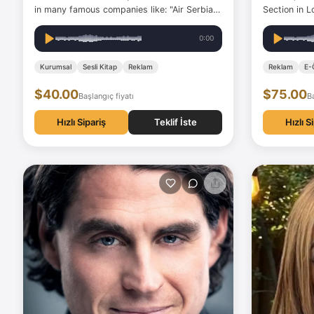
in many famous companies like: "Air Serbia",
Section in 
"Nestle", "Purina Dentalife", "Delhaize",
"PEPCO", "MOL", "JUB", "Wiener städtische",
0:00
"Parodontax", "Turkish Airlines", "Samsung"
and many others, as…
Kurumsal
Sesli Kitap
Reklam
Reklam
E-
$40.00
$75.00
Başlangıç fiyatı
Ba
Hızlı Sipariş
Teklif İste
Hızlı S