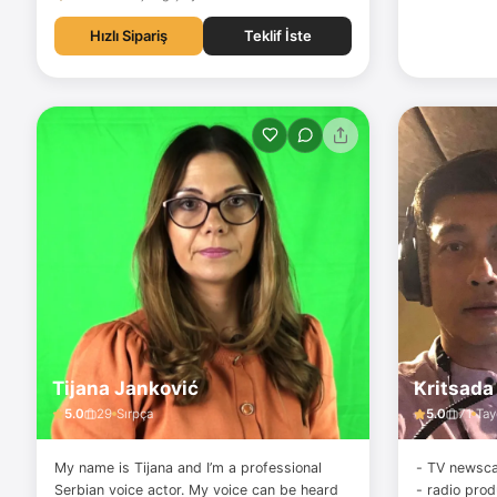
Hızlı Sipariş
Teklif İste
Tijana Janković
Kritsada
5.0
29
Sırpça
5.0
71
Tay
My name is Tijana and I’m a professional
- TV newsca
Serbian voice actor. My voice can be heard
- radio prod