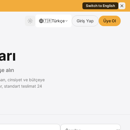
Switch to English
🇹🇷
Türkçe
Giriş Yap
Üye Ol
arı
e alın
san, cinsiyet ve bütçeye
r, standart teslimat 24