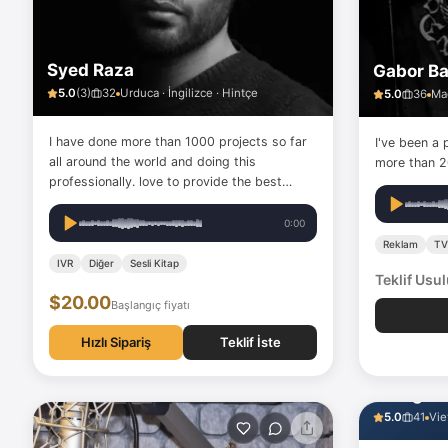
Syed Raza
Gabor B
5.0
(
3
)
32
Urduca · İngilizce · Hintçe
5.0
36
Ma
I have done more than 1000 projects so far
I've been a 
all around the world and doing this
more than 2
professionally. love to provide the best
customer service with a top-quality
voiceover.
0:00
Reklam
TV
IVR
Diğer
Sesli Kitap
Teklif Usu
$20.00
Başlangıç fiyatı
Hızlı Sipariş
Teklif İste
Trung Di
5.0
41
Vie