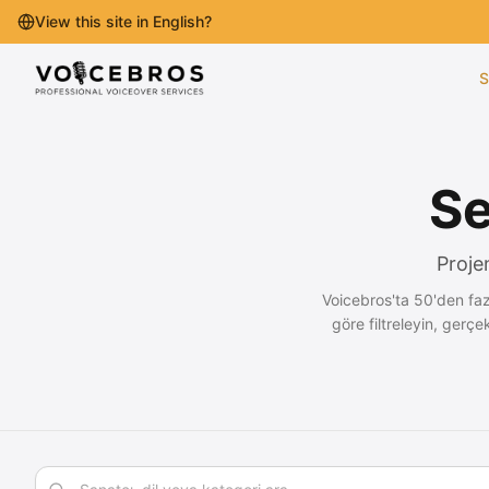
View this site in English?
İçeriğe Geç
S
Se
Proje
Voicebros'ta 50'den faz
göre filtreleyin, gerç