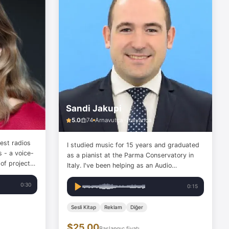
Sandi Jakupi
5.0
74
Arnavutça · İtalyanca
est radios
I studied music for 15 years and graduated
e-
as a pianist at the Parma Conservatory in
 of projects
Italy. I've been helping as an Audio
h -
Technician for a non-profit organisation for
 English
0:30
eight years. I acquired skills as a sound
0:15
engineer and covered various roles as a
voice actor. I also have…
Sesli Kitap
Reklam
Diğer
$25.00
Başlangıç fiyatı