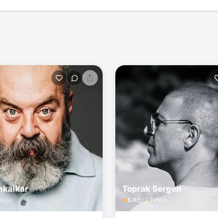
nkalkar
Toprak Sergen
rkçe
5.0
71
Türkçe