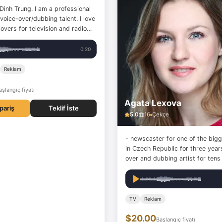
Dinh Trung. I am a professional
oice-over/dubbing talent. I love
overs for television and radio
spots, documentary
 and more. If you are looking for
0:20
 voice-over for your project,
e right place. The…
Reklam
aşlangıç fiyatı
Agata Lexova
ipariş
Teklif İste
5.0
16
Çekçe
- newscaster for one of the bigg
in Czech Republic for three years - a voic
over and dubbing artist for tens
from different languages to Czec
providing VOs in both Czech and
language (Czech accented/RP) - actress
(also graduated in acting) -…
TV
Reklam
$20.00
Başlangıç fiyatı