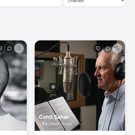
Cahit Şaher
5.0
(
3
)
97
Türkçe