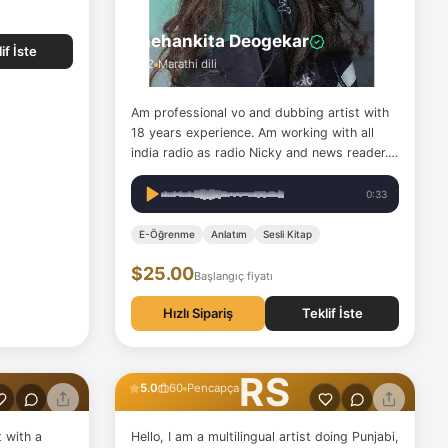
Snehankita Deogekar
if İste
32
Marathi dili
Am professional vo and dubbing artist with
18 years experience. Am working with all
india radio as radio Nicky and news reader. I
had lend my voice for various audio
commercial, movie dubbing, tvc dubbing,
0:33
IVR, e learning, children stories, audio
books, narrations and many more
E-Öğrenme
Anlatım
Sesli Kitap
$25.00
Başlangıç fiyatı
Hızlı Sipariş
Teklif İste
Rashmi Sharma
RS
5.0
60
Pencapça
t with a
Hello, I am a multilingual artist doing Punjabi,