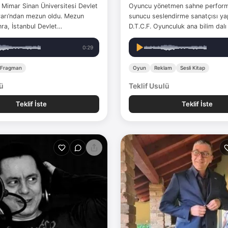
 Mimar Sinan Üniversitesi Devlet
Oyuncu yönetmen sahne perform
arı’ndan mezun oldu. Mezun
sunucu seslendirme sanatçısı yap
ra, İstanbul Devlet
D.T.C.F. Oyunculuk ana bilim dalı
a göreve başladı. Yaklaşık 38
üniversitede -Yönetmenlik Yükse
cu, yönetmen ve yardımcı
yaptı. TRT'de radyo sunuculuğu, tv program
0:29
arak görev yaptı. Yaklaşık beş
yapımcılığı gibi görevlerde bulundu. Kıs
, dizi film ve çizgi film;…
süre Trabzon Devlet…
Fragman
Oyun
Reklam
Sesli Kitap
lü
Teklif Usulü
Teklif İste
Teklif İste